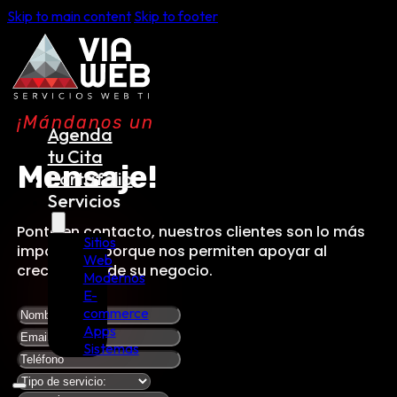
Skip to main content
Skip to footer
¡Mándanos un
Agenda
tu Cita
Mensaje!
Portafolio
Servicios
Ponte en contacto, nuestros clientes son lo más
Sitios
importante porque nos permiten apoyar al
Web
crecimiento de su negocio.
Modernos
E-
commerce
Apps
Sistemas