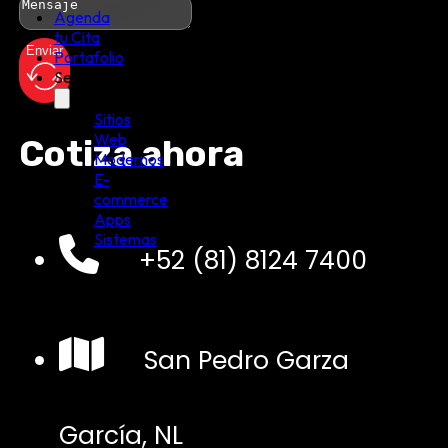
Agenda
tu Cita
Enviar
Portafolio
Servicios
Sitios
Web
Cotiza ahora
Modernos
E-
commerce
Apps
Sistemas
+52 (81) 8124 7400
San Pedro Garza
García, NL